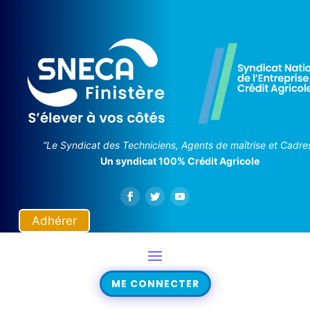
“Le Syndicat des Techniciens, Agents de maîtrise et Cadre
Un syndicat 100% Crédit Agricole
Adhérer
ME CONNECTER