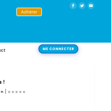
Adhérer
ME CONNECTER
act
 !
0
|