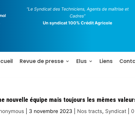
“Le Syndicat des Techniciens, Agents de maîtrise et
Cadres”
Un syndicat 100% Crédit Agricole
cueil
Revue de presse
Elus
Liens
Cont
ne nouvelle équipe mais toujours les mêmes valeurs
nonymous
|
3 novembre 2023
|
Nos tracts
,
Syndicat
|