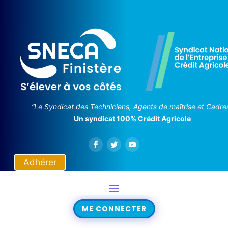
“Le Syndicat des Techniciens, Agents de maîtrise et Cadre
Un syndicat 100% Crédit Agricole
Adhérer
ME CONNECTER